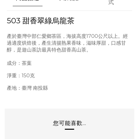
式
503 甜香翠綠烏龍茶
產於臺灣中部仁愛鄉茶區，海拔高度1700公尺以上。經
過適度烘焙後，產生清揚熟果香味，滋味厚甜，口感甘
醇，是遊山茶訪最具特色甜香高山茶。
成分：茶葉
淨重：150克
產地：臺灣 南投縣
您可能喜歡...