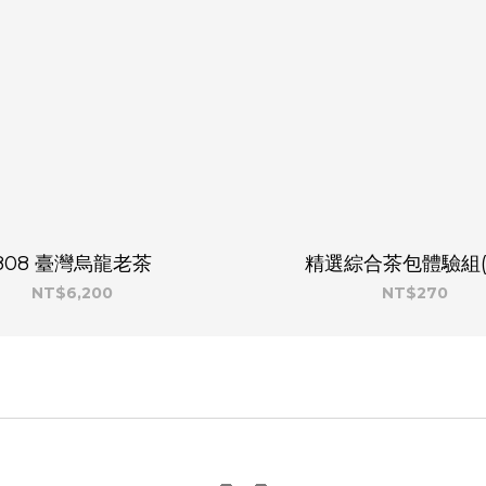
808 臺灣烏龍老茶
精選綜合茶包體驗組(
NT$6,200
NT$270