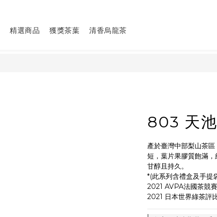
精選商品
獲獎茶葉
清香烏龍茶
803 天
產於臺灣中部梨山茶區
短，葉片果膠質飽滿，
甘醇且持久。
*(此系列含禮盒及手提袋
2021 AVPA法國茶
2021 日本世界綠茶