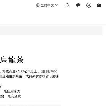
繁體中文
立即購買
池烏龍茶
，海拔高度2300公尺以上。因日照時間
經過適度烘焙後，成熟果實香味甜，滋味
)
競賽｜最佳風味獎
評比會｜最高金賞