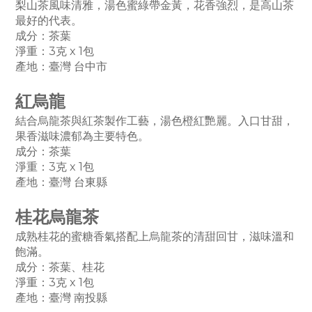
梨山茶風味清雅，湯色蜜綠帶金黃，花香強烈，是高山茶
最好的代表。
成分：茶葉
淨重：3克 x 1
包
產地：
臺
灣
台中市
紅烏龍
結合烏龍茶與紅茶製作工藝，湯色橙紅艷麗。入口甘甜，
果香滋味濃郁為主要特色。
成分：茶葉
淨重：3克 x 1
包
產地：
臺灣 台東縣
桂花烏龍茶
成熟桂花的蜜糖香氣搭配上烏龍茶的清甜回甘，滋味溫和
飽滿。
成分：茶葉、桂花
淨重：3克 x 1
包
產地：
臺
灣 南投縣