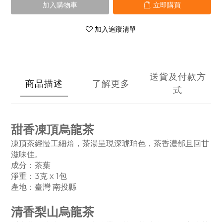
加入購物車
立即購買
加入追蹤清單
送貨及付款方
商品描述
了解更多
式
甜香凍頂烏龍茶
凍頂茶經慢工細焙，茶湯呈現深琥珀色，茶香濃郁且回甘
滋味佳。
成分：茶葉
淨重：3克 x 1
包
產地：臺灣 南投縣
清香梨山烏龍茶