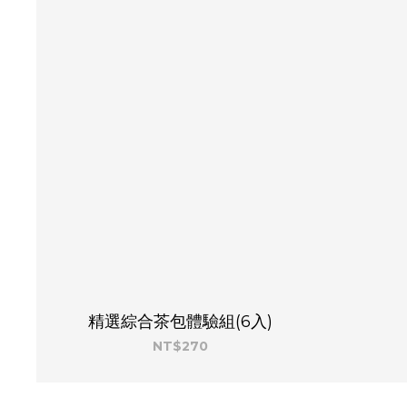
精選綜合茶包體驗組(6入)
NT$270